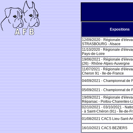
Expositions
12/09/2020 - Régionale d'éleva
STRASBOURG - Alsace
11/10/2020 - Régionale d'élevag
Pays-de-Loire
19/06/2021 - Régionale d'élev
(26) - Rhône-Alpes-Auvergne
11/07/2021 - Régionale d'élevag
Cheron 91 - Ile-de-France
04/09/2021 - Championnat de F
05/09/2021 - Championnat de F
19/09/2021 - Régionale d'éleva
Réparsac - Poitou-Charentes-L
02/10/2021 - 03/10/2021 - Nati
- à Saint-Chéron (91) - Île-de-F
01/08/2021 CACS Lieu-Sant-
16/10/2021 CACS BEZIERS