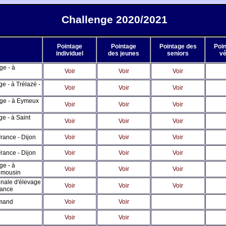
Challenge 2020/2021
Pointage
Pointage
Pointage des
Poi
individuel
des jeunes
seniors
vé
ge - à
Voir
Voir
Voir
e - à Trélazé -
Voir
Voir
Voir
age - à Eymeux
Voir
Voir
Voir
e - à Saint
Voir
Voir
Voir
rance - Dijon
Voir
Voir
Voir
rance - Dijon
Voir
Voir
Voir
ge - à
Voir
Voir
Voir
imousin
onale d'élevage
Voir
Voir
Voir
rance
Amand
Voir
Voir
Voir
Voir