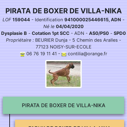
PIRATA DE BOXER DE VILLA-NIKA
LOF
159044
-
Identification
941000025446615, ADN
-
Né le
04/04/2020
Dysplasie B
-
Cotation 1pt SCC
- ADN -
AS0/PS0
-
SPD0
Propriétaire :
BEURIER Dunja - 5 Chemin des Aralles -
77123 NOISY-SUR-ECOLE
06 76 19 11 41 -
contilia@orange.fr
PIRATA DE BOXER DE VILLA-NIKA